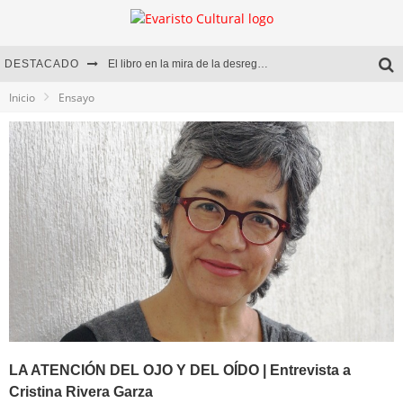
DESTACADO
El libro en la mira de la desregulación
Inicio
Ensayo
Marcelo Rubio | El llovedor
Diego Meret | Hotel Acapulco
Alejandra Correa | La nieve
LA ATENCIÓN DEL OJO Y DEL OÍDO | Entrevista a
Cristina Rivera Garza