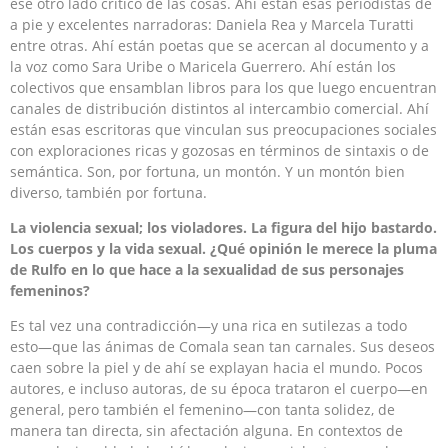
ese otro lado crítico de las cosas. Ahí están esas periodistas de
a pie y excelentes narradoras: Daniela Rea y Marcela Turatti
entre otras. Ahí están poetas que se acercan al documento y a
la voz como Sara Uribe o Maricela Guerrero. Ahí están los
colectivos que ensamblan libros para los que luego encuentran
canales de distribución distintos al intercambio comercial. Ahí
están esas escritoras que vinculan sus preocupaciones sociales
con exploraciones ricas y gozosas en términos de sintaxis o de
semántica. Son, por fortuna, un montón. Y un montón bien
diverso, también por fortuna.
La violencia sexual; los violadores. La figura del hijo bastardo.
Los cuerpos y la vida sexual. ¿Qué opinión le merece la pluma
de Rulfo en lo que hace a la sexualidad de sus personajes
femeninos?
Es tal vez una contradicción—y una rica en sutilezas a todo
esto—que las ánimas de Comala sean tan carnales. Sus deseos
caen sobre la piel y de ahí se explayan hacia el mundo. Pocos
autores, e incluso autoras, de su época trataron el cuerpo—en
general, pero también el femenino—con tanta solidez, de
manera tan directa, sin afectación alguna. En contextos de