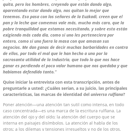
quita, pero los hombres, creyendo que están dando algo,
aparentando estar dando algo, nos quitan lo mejor que
tenemos. Eso pasa con los señores de la Euzkadi, creen que el
pan y la leche que comemos vale más, mucho más caro, que la
pobre tranquilidad que estamos necesitando, y sobre esto están
exigiendo más cada día, como si uno les perteneciera por
entero, como si uno fuera la masa con que amasan sus
negocios. Me dan ganas de decir muchas barbaridades en contra
de ellos, por todo el mal que le han hecho a uno por la
sacrosanta utilidad de la Industria, que todo lo que nos hace
ganar es perdiendo el poco valor humano que nos quedaba y que
habíamos defendido tanto.”
Quise iniciar la entrevista con esta transcripción, antes de
preguntarle a usted:
¿Cuáles serían, a su juicio, las principales
características, las marcas de identidad del
universo rulfiano
?
Poner atención—una atención tan sutil como intensa, en todo
caso concentrada—es una marca de la escritura rulfiana. La
atención del ojo y del oído; la atención del cuerpo que se
interna en paisajes disímbolos. La atención al habla de los
otros; a los dilemas y tensiones irresueltos y no de los otros.