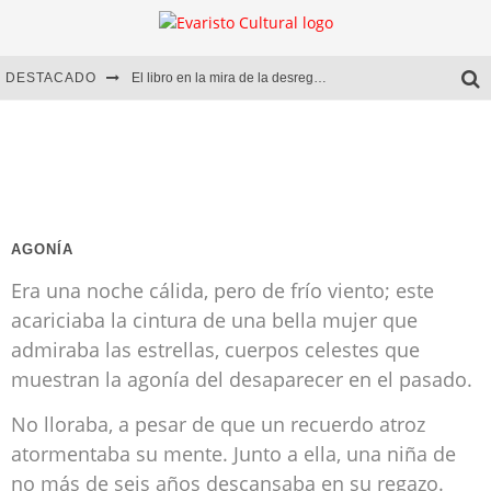
DESTACADO
El libro en la mira de la desregulación
Marcelo Rubio | El llovedor
Diego Meret | Hotel Acapulco
Alejandra Correa | La nieve
AGONÍA
Era una noche cálida, pero de frío viento; este
acariciaba la cintura de una bella mujer que
admiraba las estrellas, cuerpos celestes que
muestran la agonía del desaparecer en el pasado.
No lloraba, a pesar de que un recuerdo atroz
atormentaba su mente. Junto a ella, una niña de
no más de seis años descansaba en su regazo.