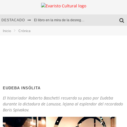
DESTACADO
El libro en la mira de la desregulación
Inicio
Crónica
Marcelo Rubio | El llovedor
Diego Meret | Hotel Acapulco
Alejandra Correa | La nieve
EUDEBA INSÓLITA
El historiador Roberto Baschetti recuerda su paso por Eudeba
durante la dictadura de Lanusse, lejana al esplendor del recordado
Boris Spivakov.