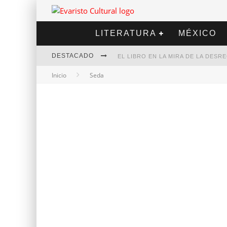
LITERATURA
MÉXICO
DESTACADO
EL LIBRO EN LA MIRA DE LA DES
Inicio
Seda
MARCELO RUBIO | EL LLOVEDOR
DIEGO MERET | HOTEL ACAPULCO
ALEJANDRA CORREA | LA NIEVE