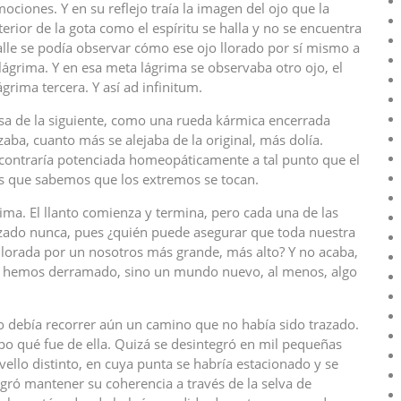
ciones. Y en su reflejo traía la imagen del ojo que la
terior de la gota como el espíritu se halla y no se encuentra
lle se podía observar cómo ese ojo llorado por sí mismo a
 lágrima. Y en esa meta lágrima se observaba otro ojo, el
rima tercera. Y así ad infinitum.
usa de la siguiente, como una rueda kármica encerrada
aba, cuanto más se alejaba de la original, más dolía.
encontraría potenciada homeopáticamente a tal punto que el
 es que sabemos que los extremos se tocan.
rima. El llanto comienza y termina, pero cada una de las
ado nunca, pues ¿quién puede asegurar que toda nuestra
llorada por un nosotros más grande, más alto? Y no acaba,
 no hemos derramado, sino un mundo nuevo, al menos, algo
o debía recorrer aún un camino que no había sido trazado.
supo qué fue de ella. Quizá se desintegró en mil pequeñas
vello distinto, en cuya punta se habría estacionado y se
ogró mantener su coherencia a través de la selva de