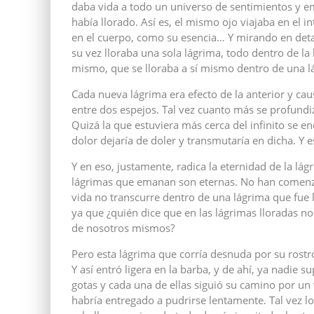
daba vida a todo un universo de sentimientos y emo
había llorado. Así es, el mismo ojo viajaba en el in
en el cuerpo, como su esencia… Y mirando en deta
su vez lloraba una sola lágrima, todo dentro de la
mismo, que se lloraba a sí mismo dentro de una lág
Cada nueva lágrima era efecto de la anterior y ca
entre dos espejos. Tal vez cuanto más se profundiz
Quizá la que estuviera más cerca del infinito se 
dolor dejaría de doler y transmutaría en dicha. Y
Y en eso, justamente, radica la eternidad de la lág
lágrimas que emanan son eternas. No han comenz
vida no transcurre dentro de una lágrima que fue 
ya que ¿quién dice que en las lágrimas lloradas
de nosotros mismos?
Pero esta lágrima que corría desnuda por su rostr
Y así entró ligera en la barba, y de ahí, ya nadie 
gotas y cada una de ellas siguió su camino por un 
habría entregado a pudrirse lentamente. Tal vez l