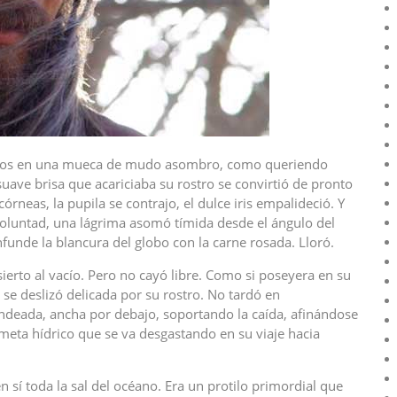
s ojos en una mueca de mudo asombro, como queriendo
uave brisa que acariciaba su rostro se convirtió de pronto
córneas, la pupila se contrajo, el dulce iris empalideció. Y
voluntad, una lágrima asomó tímida desde el ángulo del
nfunde la blancura del globo con la carne rosada. Lloró.
ierto al vacío. Pero no cayó libre. Como si poseyera en su
se deslizó delicada por su rostro. No tardó en
ndeada, ancha por debajo, soportando la caída, afinándose
ometa hídrico que se va desgastando en su viaje hacia
n sí toda la sal del océano. Era un protilo primordial que