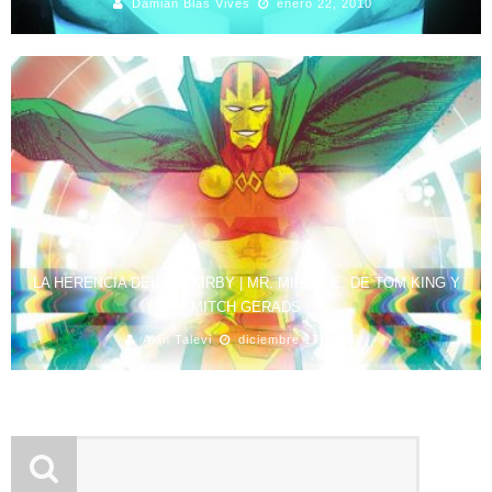
Damian Blas Vives
enero 22, 2010
LA HERENCIA DEL SR. KIRBY | MR. MIRACLE, DE TOM KING Y
MITCH GERADS
Alan Talevi
diciembre 17, 2019