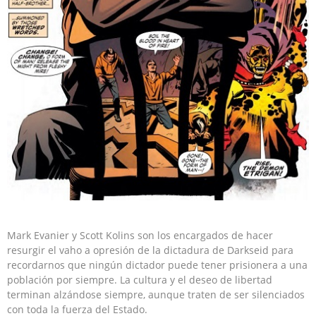
Mark Evanier y Scott Kolins son los encargados de hacer
resurgir el vaho a opresión de la dictadura de Darkseid para
recordarnos que ningún dictador puede tener prisionera a una
población por siempre. La cultura y el deseo de libertad
terminan alzándose siempre, aunque traten de ser silenciados
con toda la fuerza del Estado.