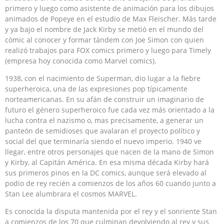
primero y luego como asistente de animación para los dibujos
animados de Popeye en el estudio de Max Fleischer. Más tarde
y ya bajo el nombre de Jack Kirby se metió en el mundo del
cómic al conocer y formar tándem con Joe Simon con quien
realizó trabajos para FOX comics primero y luego para Timely
(empresa hoy conocida como Marvel comics).
1938, con el nacimiento de Superman, dio lugar a la fiebre
superheroica, una de las expresiones pop típicamente
norteamericanas. En su afán de construir un imaginario de
futuro el género superheroico fue cada vez más orientado a la
lucha contra el nazismo o, mas precisamente, a generar un
panteón de semidioses que avalaran el proyecto político y
social del que terminaría siendo el nuevo imperio. 1940 ve
llegar, entre otros personajes que nacen de la mano de Simon
y Kirby, al Capitán América. En esa misma década Kirby hará
sus primeros pinos en la DC comics, aunque será elevado al
podio de rey recién a comienzos de los años 60 cuando junto a
Stan Lee alumbrara el cosmos MARVEL.
Es conocida la disputa mantenida por el rey y el sonriente Stan
a comienzos de los 70 que culminan devolviendo al rey y sus