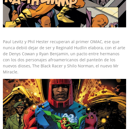
Paul Levitz y Phil Hester recuperan al primer OMAC, ese que
nunca debió dejar de ser y Reginald Hudlin elabora, con el arte
de Denys Cowan y Ryan Benjamin, un pacto entre hermanos
con los dos personajes afroamericanos del panteón de los
nuevos dioses, The Black Racer y Shilo Norman, el nuevo Mr
Miracle.