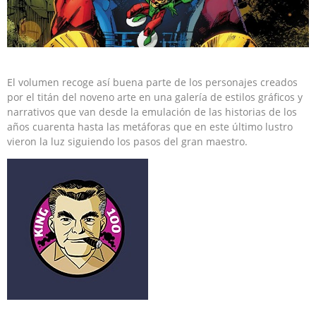
El volumen recoge así buena parte de los personajes creados
por el titán del noveno arte en una galería de estilos gráficos y
narrativos que van desde la emulación de las historias de los
años cuarenta hasta las metáforas que en este último lustro
vieron la luz siguiendo los pasos del gran maestro.