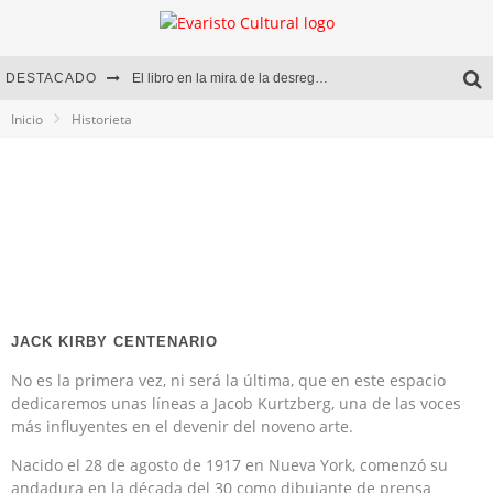
DESTACADO
El libro en la mira de la desregulación
Inicio
Historieta
Marcelo Rubio | El llovedor
Diego Meret | Hotel Acapulco
Alejandra Correa | La nieve
JACK KIRBY CENTENARIO
No es la primera vez, ni será la última, que en este espacio
dedicaremos unas líneas a Jacob Kurtzberg, una de las voces
más influyentes en el devenir del noveno arte.
Nacido el 28 de agosto de 1917 en Nueva York, comenzó su
andadura en la década del 30 como dibujante de prensa