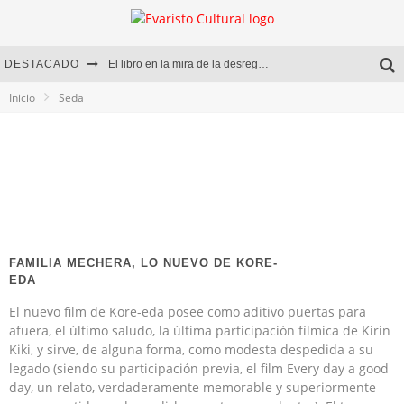
DESTACADO
El libro en la mira de la desregulación
Inicio
Seda
Marcelo Rubio | El llovedor
Diego Meret | Hotel Acapulco
Alejandra Correa | La nieve
FAMILIA MECHERA, LO NUEVO DE KORE-
EDA
El nuevo film de Kore-eda posee como aditivo puertas para
afuera, el último saludo, la última participación fílmica de Kirin
Kiki, y sirve, de alguna forma, como modesta despedida a su
legado (siendo su participación previa, el film Every day a good
day, un relato, verdaderamente memorable y superiormente