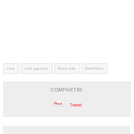
cine
cine japonés
Kore-eda
Sholifters
COMPARTIR:
Tweet