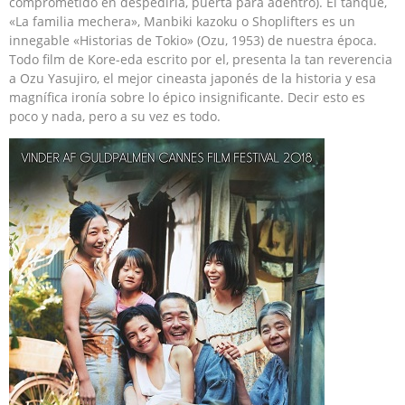
comprometido en despedirla, puerta para adentro). El tanque,
«La familia mechera», Manbiki kazoku o Shoplifters es un
innegable «Historias de Tokio» (Ozu, 1953) de nuestra época.
Todo film de Kore-eda escrito por el, presenta la tan reverencia
a Ozu Yasujiro, el mejor cineasta japonés de la historia y esa
magnífica ironía sobre lo épico insignificante. Decir esto es
poco y nada, pero a su vez es todo.