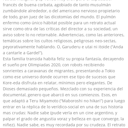
francés de buena corbata, agobiado de tanto musulmán
zumbándole alrededor, o del americano nervioso propietario
de todo, gran juez de las dicotomías del mundo. El pulmón
enfermo como único hábitat posible para un retrato actual
sirve como otra de las críticas del director a su sociedad, un
aviso sobre lo no retornable. Advertencias, como las anteriores,
temáticas sobre los cultos religiosos, peligrosas neo-sectas,
peyorativamente hablando. O, Garuderu e utai ni itoide (“Anda
a cantarle a Gardel”).
Esta familia transida habita feliz su propia fantasía, decayendo
el sueño pre Olimpiadas 2020, con robots recibiendo
sonrientes a caravanas de migrantes, presentando a Tokio
como ese universo donde ocurren ese tipo de sucesos que
Kore-eda disfruta en relatar, mínimos pero elegantes. De
Dioses demasiado pequeños. Mezclado con su experiencia del
documental, genero que abarcó en sus comienzos. Esos, en
que adaptó a Teru Miyamoto (“Maboroshi no hikari”) para luego
entrar en la réplica de lo verídico-social en una de sus historia
mas crudas: Nadie sabe (pude verla en un cine argentino, y
palpar el grado de angustia voraz y belleza en que converge, la
niñez). Nadie sabe, es muy recordada por su crudeza. El retrato