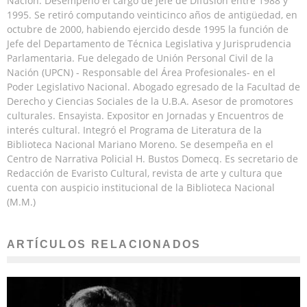
Nación. Desempeñó el cargo de Jefe de Difusión entre 1988 y
1995. Se retiró computando veinticinco años de antigüedad, en
octubre de 2000, habiendo ejercido desde 1995 la función de
Jefe del Departamento de Técnica Legislativa y Jurisprudencia
Parlamentaria. Fue delegado de Unión Personal Civil de la
Nación (UPCN) - Responsable del Área Profesionales- en el
Poder Legislativo Nacional. Abogado egresado de la Facultad de
Derecho y Ciencias Sociales de la U.B.A. Asesor de promotores
culturales. Ensayista. Expositor en Jornadas y Encuentros de
interés cultural. Integró el Programa de Literatura de la
Biblioteca Nacional Mariano Moreno. Se desempeña en el
Centro de Narrativa Policial H. Bustos Domecq. Es secretario de
Redacción de Evaristo Cultural, revista de arte y cultura que
cuenta con auspicio institucional de la Biblioteca Nacional
(M.M.)
ARTÍCULOS RELACIONADOS