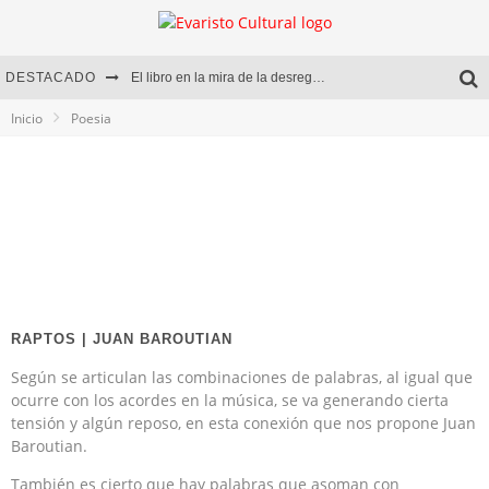
DESTACADO
El libro en la mira de la desregulación
Inicio
Poesia
Marcelo Rubio | El llovedor
Diego Meret | Hotel Acapulco
Alejandra Correa | La nieve
RAPTOS | JUAN BAROUTIAN
Según se articulan las combinaciones de palabras, al igual que
ocurre con los acordes en la música, se va generando cierta
tensión y algún reposo, en esta conexión que nos propone Juan
Baroutian.
También es cierto que hay palabras que asoman con