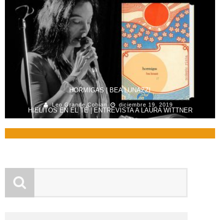
HORMIGAS | BEA LUNAZZI
Leo Grande Cobian
diciembre 19, 2019
HIELITOS EN EL TÉ | ENTREVISTA A LAURA WITTNER
Roxana Artal
febrero 24, 2021