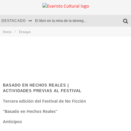
DESTACADO
El libro en la mira de la desregulación
Inicio
Ensayo
Marcelo Rubio | El llovedor
Diego Meret | Hotel Acapulco
Alejandra Correa | La nieve
BASADO EN HECHOS REALES |
ACTIVIDADES PREVIAS AL FESTIVAL
Tercera edición del Festival de No Ficción
“Basado en Hechos Reales”
Anticipos