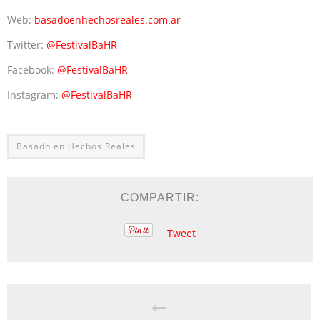
Web:
basadoenhechosreales.com.ar
Twitter:
@FestivalBaHR
Facebook:
@FestivalBaHR
Instagram:
@FestivalBaHR
Basado en Hechos Reales
COMPARTIR:
Tweet