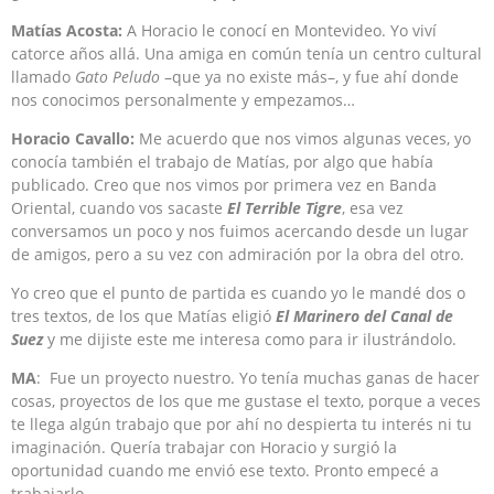
Matías Acosta:
A Horacio le conocí en Montevideo. Yo viví
catorce años allá. Una amiga en común tenía un centro cultural
llamado
Gato Peludo
–que ya no existe más–, y fue ahí donde
nos conocimos personalmente y empezamos…
Horacio Cavallo:
Me acuerdo que nos vimos algunas veces, yo
conocía también el trabajo de Matías, por algo que había
publicado. Creo que nos vimos por primera vez en Banda
Oriental, cuando vos sacaste
El Terrible Tigre
, esa vez
conversamos un poco y nos fuimos acercando desde un lugar
de amigos, pero a su vez con admiración por la obra del otro.
Yo creo que el punto de partida es cuando yo le mandé dos o
tres textos, de los que Matías eligió
El Marinero del Canal de
Suez
y me dijiste este me interesa como para ir ilustrándolo.
MA
: Fue un proyecto nuestro. Yo tenía muchas ganas de hacer
cosas, proyectos de los que me gustase el texto, porque a veces
te llega algún trabajo que por ahí no despierta tu interés ni tu
imaginación. Quería trabajar con Horacio y surgió la
oportunidad cuando me envió ese texto. Pronto empecé a
trabajarlo.