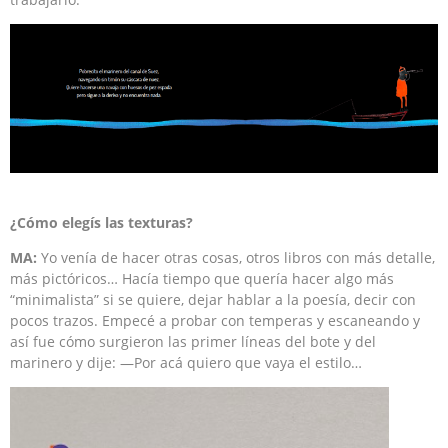
¿Cómo elegís las texturas?
MA:
Yo venía de hacer otras cosas, otros libros con más detalle,
más pictóricos… Hacía tiempo que quería hacer algo más
“minimalista” si se quiere, dejar hablar a la poesía, decir con
pocos trazos. Empecé a probar con temperas y escaneando y
así fue cómo surgieron las primer líneas del bote y del
marinero y dije: —Por acá quiero que vaya el estilo…