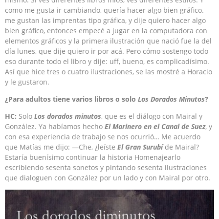
como me gusta ir cambiando, quería hacer algo bien gráfico.
me gustan las imprentas tipo gráfica, y dije quiero hacer algo
bien gráfico, entonces empecé a jugar en la computadora con
elementos gráficos y la primera ilustración que nació fue la del
día lunes, que dije quiero ir por acá. Pero cómo sostengo todo
eso durante todo el libro y dije: uff, bueno, es complicadísimo.
Así que hice tres o cuatro ilustraciones, se las mostré a Horacio
y le gustaron.
¿Para adultos tiene varios libros o solo
Los Dorados Minutos
?
HC:
Solo
Los dorados minutos
, que es el diálogo con Mairal y
González. Ya habíamos hecho
El Marinero en el Canal de Suez
, y
con esa experiencia de trabajo se nos ocurrió… Me acuerdo
que Matías me dijo: —Che, ¿leíste
El Gran Surubí
de Mairal?
Estaría buenísimo continuar la historia Homenajearlo
escribiendo sesenta sonetos y pintando sesenta ilustraciones
que dialoguen con González por un lado y con Mairal por otro.