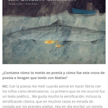
¿Contame cómo te metés en poesía y cómo fue este cruce de
poesía e imagen que tenés con Matías?
HC:
Con la poesía me metí cuando pensé en hacer libros con
los niños como destinatarios. Lo primero que se me ocurrió fue
un texto poético… Me gusta mucho la versificación, incluso la
versificación clásica, que en muchos casos es mirada de
costado por los grandes poetas. Hoy en día escribir un soneto