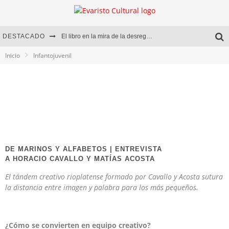
DESTACADO
El libro en la mira de la desregulación
Inicio
Infantojuvenil
Marcelo Rubio | El llovedor
Diego Meret | Hotel Acapulco
Alejandra Correa | La nieve
DE MARINOS Y ALFABETOS | ENTREVISTA
A HORACIO CAVALLO Y MATÍAS ACOSTA
El tándem creativo rioplatense formado por Cavallo y Acosta sutura
la distancia entre imagen y palabra para los más pequeños.
¿Cómo se convierten en equipo creativo?