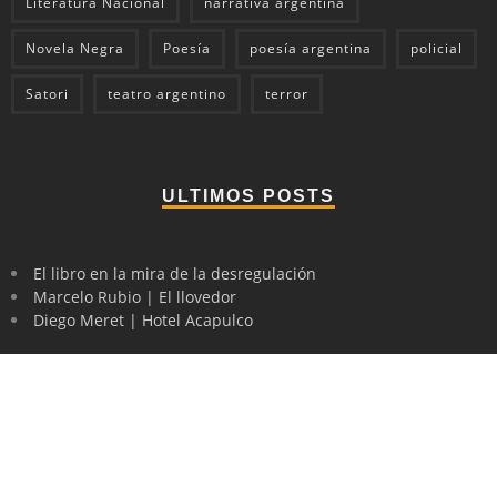
Literatura Nacional
narrativa argentina
Novela Negra
Poesía
poesía argentina
policial
Satori
teatro argentino
terror
ULTIMOS POSTS
El libro en la mira de la desregulación
Marcelo Rubio | El llovedor
Diego Meret | Hotel Acapulco