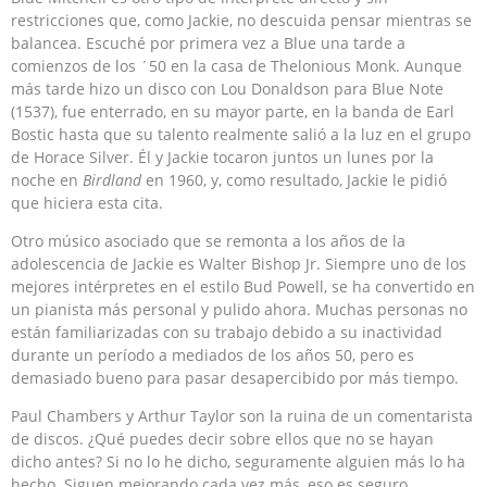
restricciones que, como Jackie, no descuida pensar mientras se
balancea. Escuché por primera vez a Blue una tarde a
comienzos de los ´50 en la casa de Thelonious Monk. Aunque
más tarde hizo un disco con Lou Donaldson para Blue Note
(1537), fue enterrado, en su mayor parte, en la banda de Earl
Bostic hasta que su talento realmente salió a la luz en el grupo
de Horace Silver. Él y Jackie tocaron juntos un lunes por la
noche en
Birdland
en 1960, y, como resultado, Jackie le pidió
que hiciera esta cita.
Otro músico asociado que se remonta a los años de la
adolescencia de Jackie es Walter Bishop Jr. Siempre uno de los
mejores intérpretes en el estilo Bud Powell, se ha convertido en
un pianista más personal y pulido ahora. Muchas personas no
están familiarizadas con su trabajo debido a su inactividad
durante un período a mediados de los años 50, pero es
demasiado bueno para pasar desapercibido por más tiempo.
Paul Chambers y Arthur Taylor son la ruina de un comentarista
de discos. ¿Qué puedes decir sobre ellos que no se hayan
dicho antes? Si no lo he dicho, seguramente alguien más lo ha
hecho. Siguen mejorando cada vez más, eso es seguro.