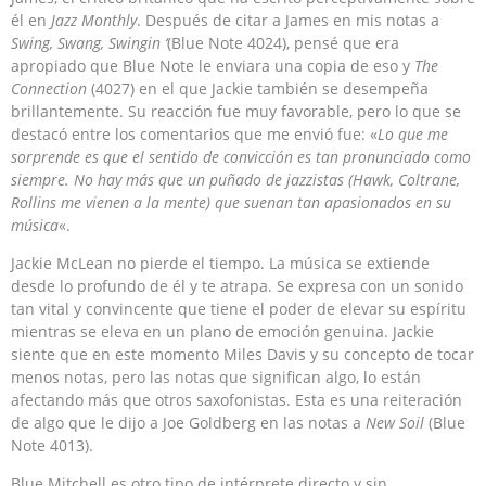
él en
Jazz Monthly
. Después de citar a James en mis notas a
Swing, Swang, Swingin ‘
(Blue Note 4024), pensé que era
apropiado que Blue Note le enviara una copia de eso y
The
Connection
(4027) en el que Jackie también se desempeña
brillantemente. Su reacción fue muy favorable, pero lo que se
destacó entre los comentarios que me envió fue: «
Lo que me
sorprende es que el sentido de convicción es tan pronunciado como
siempre. No hay más que un puñado de jazzistas (Hawk, Coltrane,
Rollins me vienen a la mente) que suenan tan apasionados en su
música
«.
Jackie McLean no pierde el tiempo. La música se extiende
desde lo profundo de él y te atrapa. Se expresa con un sonido
tan vital y convincente que tiene el poder de elevar su espíritu
mientras se eleva en un plano de emoción genuina. Jackie
siente que en este momento Miles Davis y su concepto de tocar
menos notas, pero las notas que significan algo, lo están
afectando más que otros saxofonistas. Esta es una reiteración
de algo que le dijo a Joe Goldberg en las notas a
New Soil
(Blue
Note 4013).
Blue Mitchell es otro tipo de intérprete directo y sin