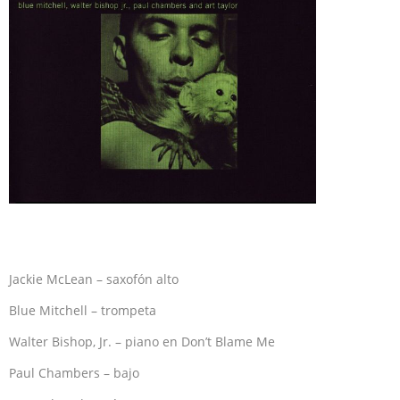
Jackie McLean – saxofón alto
Blue Mitchell – trompeta
Walter Bishop, Jr. – piano en Don’t Blame Me
Paul Chambers – bajo