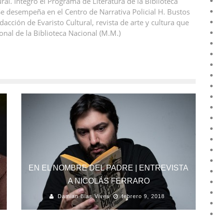
ral. Integró el Programa de Literatura de la Biblioteca
 desempeña en el Centro de Narrativa Policial H. Bustos
acción de Evaristo Cultural, revista de arte y cultura que
onal de la Biblioteca Nacional (M.M.)
A
EN EL NOMBRE DEL PADRE | ENTREVISTA
A NICOLÁS FERRARO
Damian Blas Vives
febrero 9, 2018