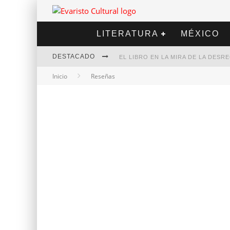
LITERATURA
MÉXICO
DESTACADO
EL LIBRO EN LA MIRA DE LA DES
Inicio
Reseñas
MARCELO RUBIO | EL LLOVEDOR
DIEGO MERET | HOTEL ACAPULCO
ALEJANDRA CORREA | LA NIEVE