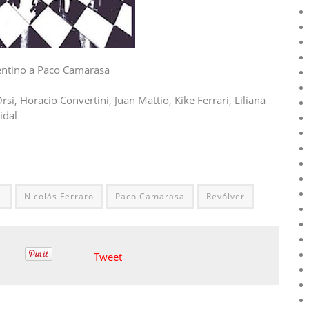
gentino a Paco Camarasa
i, Horacio Convertini, Juan Mattio, Kike Ferrari, Liliana
idal
i
Nicolás Ferraro
Paco Camarasa
Revólver
Tweet