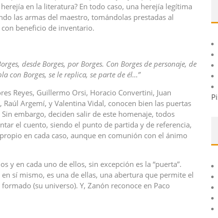
herejía en la literatura? En todo caso, una herejía legítima
iendo las armas del maestro, tomándolas prestadas al
con beneficio de inventario.
Borges, desde Borges, por Borges. Con Borges de personaje, de
a con Borges, se le replica, se parte de él…”
res Reyes, Guillermo Orsi, Horacio Convertini, Juan
Pi
ro, Raúl Argemí, y Valentina Vidal, conocen bien las puertas
o. Sin embargo, deciden salir de este homenaje, todos
ntar el cuento, siendo el punto de partida y de referencia,
lo propio en cada caso, aunque en comunión con el ánimo
s y en cada uno de ellos, sin excepción es la “puerta”.
 en sí mismo, es una de ellas, una abertura que permite el
e formado (su universo). Y, Zanón reconoce en Paco