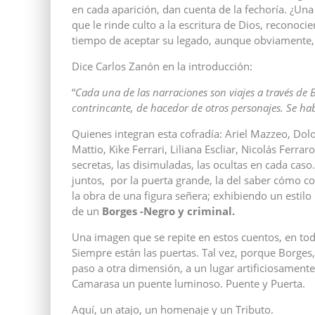
en cada aparición, dan cuenta de la fechoría. ¿Una 
que le rinde culto a la escritura de Dios, reconoc
tiempo de aceptar su legado, aunque obviamente, 
Dice Carlos Zanón en la introducción:
“
Cada una de las narraciones son viajes a través de 
contrincante, de hacedor de otros personajes. Se habl
Quienes integran esta cofradía: Ariel Mazzeo, Dolo
Mattio, Kike Ferrari, Liliana Escliar, Nicolás Ferra
secretas, las disimuladas, las ocultas en cada cas
juntos, por la puerta grande, la del saber cómo co
la obra de una figura señera; exhibiendo un esti
de un
Borges -Negro y criminal.
Una imagen que se repite en estos cuentos, en todo
Siempre están las puertas. Tal vez, porque Borges,
paso a otra dimensión, a un lugar artificiosament
Camarasa un puente luminoso. Puente y Puerta.
Aquí, un atajo, un homenaje y un Tributo.