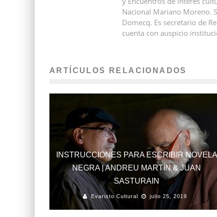
y Encuentros de interés cultu
Nacional Mariano Moreno. Se
Domecq. Es secretario de Red
cuenta con auspicio instituci
ARTÍCULOS RELACIONADOS
INSTRUCCIONES PARA ESCRIBIR NOVEL
NEGRA | ANDREU MARTÍN & JUAN
SASTURAIN
Evaristo Cultural
julio 25, 2019