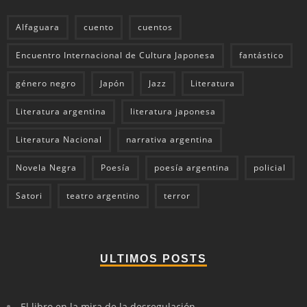
Alfaguara
cuento
cuentos
Encuentro Internacional de Cultura Japonesa
fantástico
género negro
Japón
Jazz
Literatura
Literatura argentina
literatura japonesa
Literatura Nacional
narrativa argentina
Novela Negra
Poesía
poesía argentina
policial
Satori
teatro argentino
terror
ULTIMOS POSTS
El libro en la mira de la desregulación