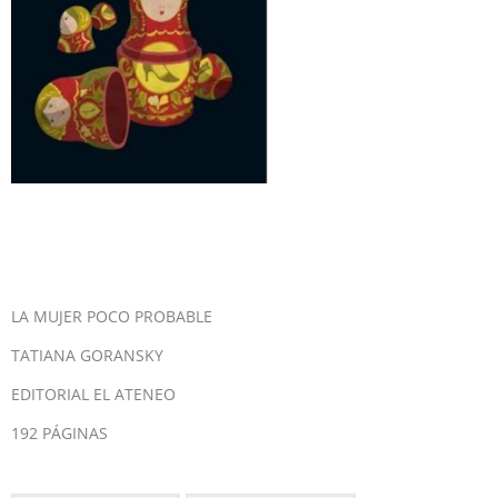
LA MUJER POCO PROBABLE
TATIANA GORANSKY
EDITORIAL EL ATENEO
192 PÁGINAS