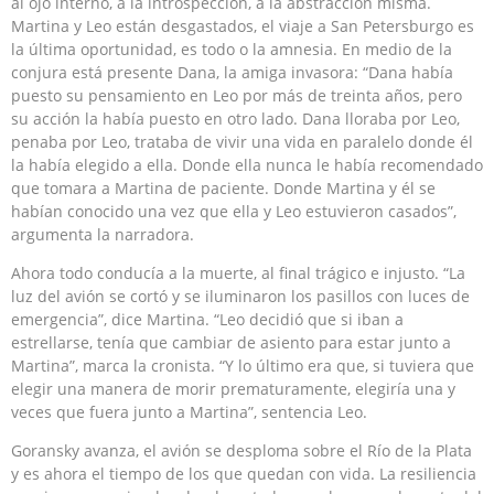
al ojo interno, a la introspección, a la abstracción misma.
Martina y Leo están desgastados, el viaje a San Petersburgo es
la última oportunidad, es todo o la amnesia. En medio de la
conjura está presente Dana, la amiga invasora: “Dana había
puesto su pensamiento en Leo por más de treinta años, pero
su acción la había puesto en otro lado. Dana lloraba por Leo,
penaba por Leo, trataba de vivir una vida en paralelo donde él
la había elegido a ella. Donde ella nunca le había recomendado
que tomara a Martina de paciente. Donde Martina y él se
habían conocido una vez que ella y Leo estuvieron casados”,
argumenta la narradora.
Ahora todo conducía a la muerte, al final trágico e injusto. “La
luz del avión se cortó y se iluminaron los pasillos con luces de
emergencia”, dice Martina. “Leo decidió que si iban a
estrellarse, tenía que cambiar de asiento para estar junto a
Martina”, marca la cronista. “Y lo último era que, si tuviera que
elegir una manera de morir prematuramente, elegiría una y
veces que fuera junto a Martina”, sentencia Leo.
Goransky avanza, el avión se desploma sobre el Río de la Plata
y es ahora el tiempo de los que quedan con vida. La resiliencia