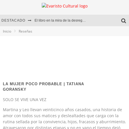
DESTACADO
El libro en la mira de la desregulación
Inicio
Reseñas
Marcelo Rubio | El llovedor
Diego Meret | Hotel Acapulco
Alejandra Correa | La nieve
LA MUJER POCO PROBABLE | TATIANA
GORANSKY
SOLO SE VIVE UNA VEZ
Martina y Leo llevan veinticinco años casados, una historia de
amor con todos sus matices y deslealtades que carga con la
rutina sellada por la convivencia, hijos, fracasos y aburrimiento.
Atravesaron por distintas etapas y no en vano el tiempo dejó