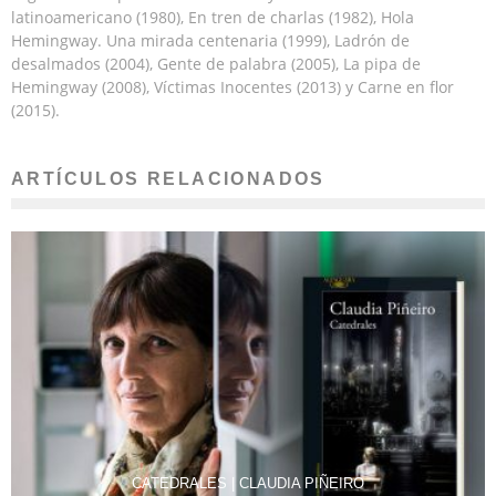
latinoamericano (1980), En tren de charlas (1982), Hola
Hemingway. Una mirada centenaria (1999), Ladrón de
desalmados (2004), Gente de palabra (2005), La pipa de
Hemingway (2008), Víctimas Inocentes (2013) y Carne en flor
(2015).
ARTÍCULOS RELACIONADOS
CATEDRALES | CLAUDIA PIÑEIRO