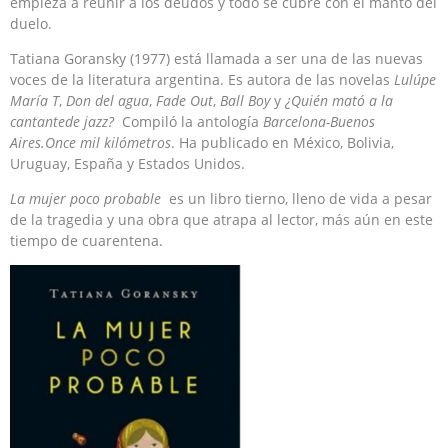
empieza a reunir a los deudos y todo se cubre con el manto del
duelo.
Tatiana Goransky (1977) está llamada a ser una de las nuevas
voces de la literatura argentina. Es autora de las novelas
Lulúpe
María T
,
Don del agua
,
Fade Out
,
Ball Boy
y
¿Quién mató a la
cantante
de jazz?
Compiló la antología
Barcelona-Buenos
Aires.Once mil kilómetros
. Ha publicado en México, Bolivia,
Uruguay, España y Estados Unidos.
La mujer poco probable
es un libro tierno, lleno de vida a pesar
de la tragedia y una obra que atrapa al lector, más aún en este
tiempo de cuarentena.