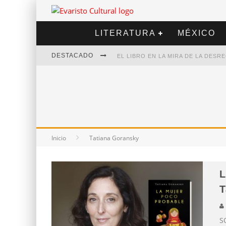
LITERATURA
MÉXICO
DESTACADO
EL LIBRO EN LA MIRA DE LA DES
MARCELO RUBIO | EL LLOVEDOR
DIEGO MERET | HOTEL ACAPULCO
ALEJANDRA CORREA | LA NIEVE
Inicio
Tatiana Goransky
L
T
S