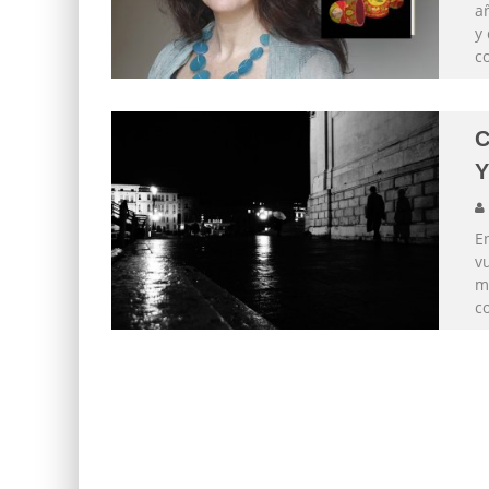
a
y 
co
C
Y
En
vu
m
c