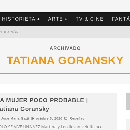
HISTORIETA
ARTE
TV & CINE
FANTÁ
REGULACIÓN
ARCHIVADO
TATIANA GORANSKY
A MUJER POCO PROBABLE |
atiana Goransky
Jose Maria Gatti
octubre 5, 2020
Reseñas
OLO SE VIVE UNA VEZ Martina y Leo llevan veinticinco