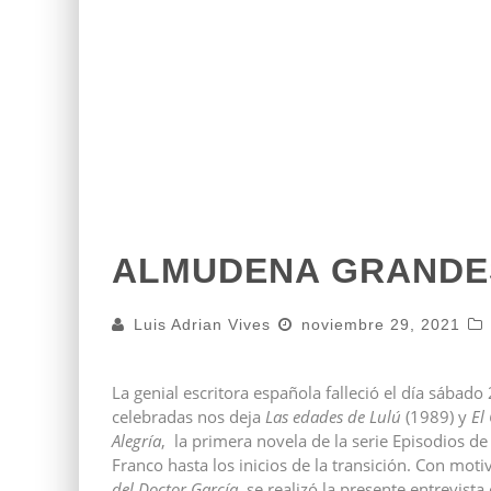
ALMUDENA GRANDES 
Luis Adrian Vives
noviembre 29, 2021
La genial escritora española falleció el día sábad
celebradas nos deja
Las edades de Lulú
(1989) y
El
Alegría
, la primera novela de la serie Episodios d
Franco hasta los inicios de la transición. Con moti
del Doctor García
, se realizó la presente entrevis