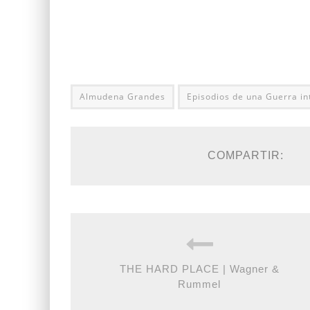
Almudena Grandes
Episodios de una Guerra i
COMPARTIR:
THE HARD PLACE | Wagner &
Rummel