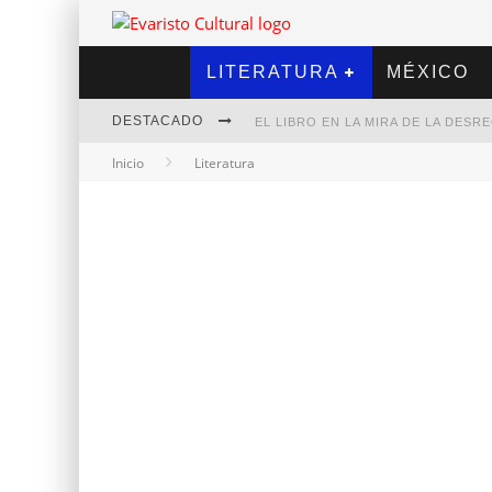
LITERATURA
MÉXICO
DESTACADO
EL LIBRO EN LA MIRA DE LA DES
Inicio
Literatura
MARCELO RUBIO | EL LLOVEDOR
DIEGO MERET | HOTEL ACAPULCO
ALEJANDRA CORREA | LA NIEVE