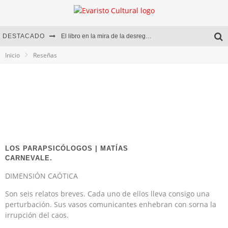
DESTACADO
El libro en la mira de la desregulación
Inicio
Reseñas
Marcelo Rubio | El llovedor
Diego Meret | Hotel Acapulco
Alejandra Correa | La nieve
LOS PARAPSICÓLOGOS | MATÍAS
CARNEVALE.
DIMENSIÓN CAÓTICA
Son seis relatos breves. Cada uno de ellos lleva consigo una
perturbación. Sus vasos comunicantes enhebran con sorna la
irrupción del caos.