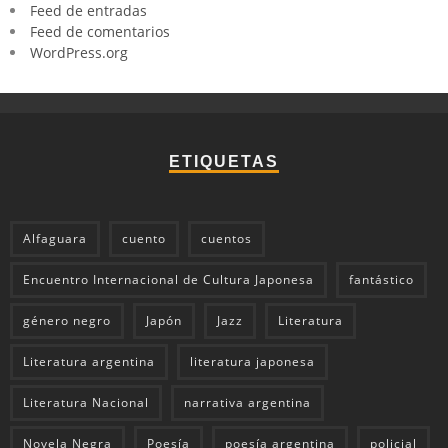
Feed de entradas
Feed de comentarios
WordPress.org
ETIQUETAS
Alfaguara
cuento
cuentos
Encuentro Internacional de Cultura Japonesa
fantástico
género negro
Japón
Jazz
Literatura
Literatura argentina
literatura japonesa
Literatura Nacional
narrativa argentina
Novela Negra
Poesía
poesía argentina
policial