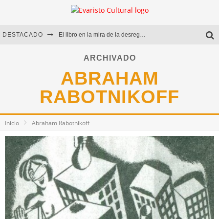
DESTACADO
El libro en la mira de la desregulación
Marcelo Rubio | El llovedor
ARCHIVADO
ABRAHAM
Diego Meret | Hotel Acapulco
RABOTNIKOFF
Alejandra Correa | La nieve
Inicio
Abraham Rabotnikoff