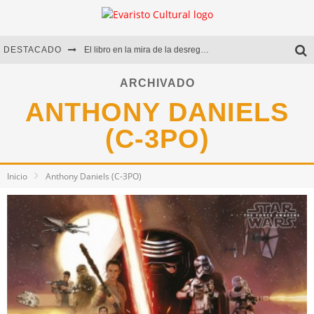
DESTACADO
El libro en la mira de la desregulación
Marcelo Rubio | El llovedor
ARCHIVADO
ANTHONY DANIELS
Diego Meret | Hotel Acapulco
(C-3PO)
Alejandra Correa | La nieve
Inicio
Anthony Daniels (C-3PO)