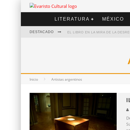
LITERATURA
MÉXICO
DESTACADO
EL LIBRO EN LA MIRA DE LA DES
MARCELO RUBIO | EL LLOVEDOR
DIEGO MERET | HOTEL ACAPULCO
ALEJANDRA CORREA | LA NIEVE
Inicio
Artistas argentinos
I
D
S