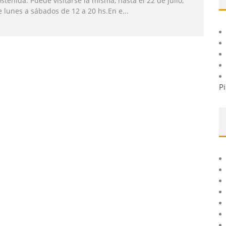
stenida. Puede visitarse la misma, hasta el 22 de julio,
e lunes a sábados de 12 a 20 hs.En e
...
Pi