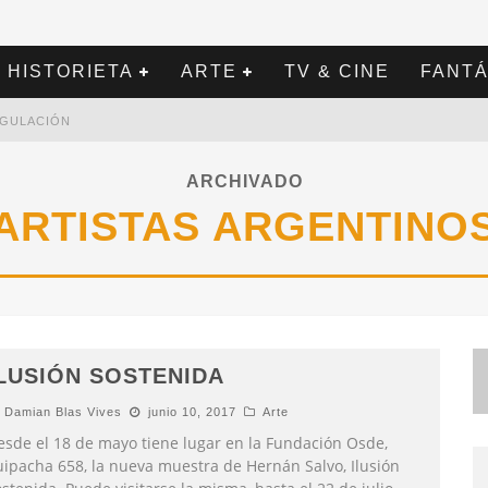
HISTORIETA
ARTE
TV & CINE
FANTÁ
REGULACIÓN
ARCHIVADO
ARTISTAS ARGENTINO
LUSIÓN SOSTENIDA
Damian Blas Vives
junio 10, 2017
Arte
esde el 18 de mayo tiene lugar en la Fundación Osde,
uipacha 658, la nueva muestra de Hernán Salvo, Ilusión