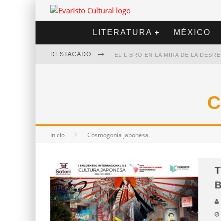
LITERATURA
MÉXICO
DESTACADO
EL LIBRO EN LA MIRA DE LA DES
MARCELO RUBIO | EL LLOVEDOR
DIEGO MERET | HOTEL ACAPULCO
C
ALEJANDRA CORREA | LA NIEVE
Inicio
Cosmogonía japonesa
T
B