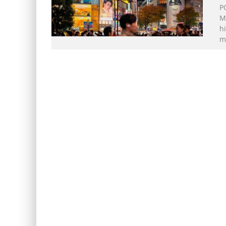
P
M
hi
ma