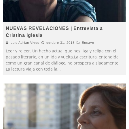
NUEVAS REVELACIONES | Entrevista a
Cristina Iglesia
Luis Adrian Vives
octubre 31, 2018
Ensayo
Leer y releer. Un hecho actual que nos liga y religa con el
pasado literario, en un ida y vuelta.La escritura, entendida
como un gran canal de diálogo, no prospera aisladamente.
La lectura viaja con toda la
...