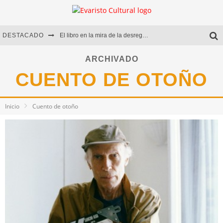
DESTACADO
El libro en la mira de la desregulación
Marcelo Rubio | El llovedor
ARCHIVADO
CUENTO DE OTOÑO
Diego Meret | Hotel Acapulco
Alejandra Correa | La nieve
Inicio
Cuento de otoño