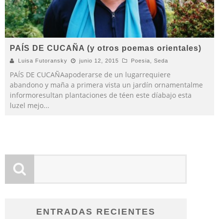
PAÍS DE CUCAÑA (y otros poemas orientales)
Luisa Futoransky
junio 12, 2015
Poesia
,
Seda
PAÍS DE CUCAÑAapoderarse de un lugarrequiere
abandono y maña a primera vista un jardín ornamentalme
informoresultan plantaciones de téen este díabajo esta
luzel mejo
...
ENTRADAS RECIENTES