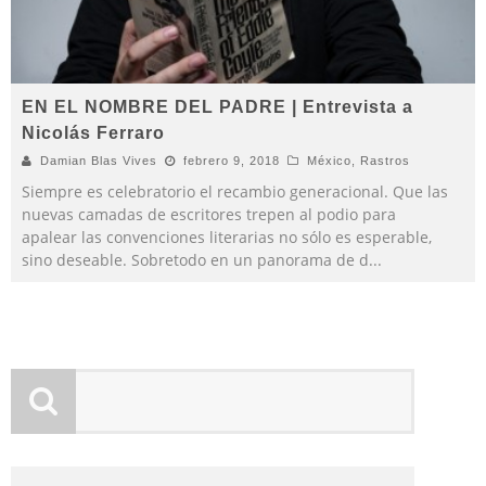
EN EL NOMBRE DEL PADRE | Entrevista a
Nicolás Ferraro
Damian Blas Vives
febrero 9, 2018
México
,
Rastros
Siempre es celebratorio el recambio generacional. Que las
nuevas camadas de escritores trepen al podio para
apalear las convenciones literarias no sólo es esperable,
sino deseable. Sobretodo en un panorama de d
...