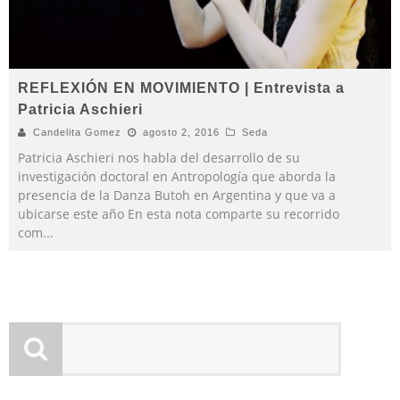
REFLEXIÓN EN MOVIMIENTO | Entrevista a
Patricia Aschieri
Candelita Gomez
agosto 2, 2016
Seda
Patricia Aschieri nos habla del desarrollo de su
investigación doctoral en Antropología que aborda la
presencia de la Danza Butoh en Argentina y que va a
ubicarse este año En esta nota comparte su recorrido
com
...