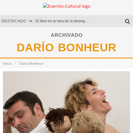
DESTACADO
El libro en la mira de la desregulación
Marcelo Rubio | El llovedor
ARCHIVADO
DARÍO BONHEUR
Diego Meret | Hotel Acapulco
Alejandra Correa | La nieve
Inicio
Darío Bonheur