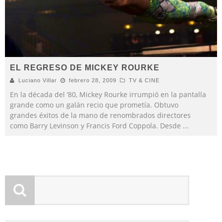
EL REGRESO DE MICKEY ROURKE
Luciano Villar
febrero 28, 2009
TV & CINE
En la década del ’80, Mickey Rourke irrumpió en la pantalla
grande como un galán recio que prometía. Obtuvo
grandes éxitos de la mano de renombrados directores
como Barry Levinson y Francis Ford Coppola. Desde
...