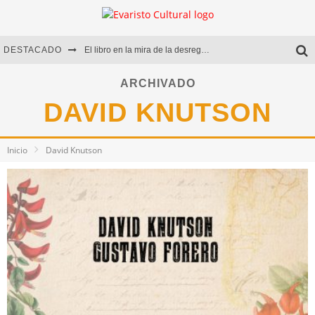
DESTACADO
El libro en la mira de la desregulación
Marcelo Rubio | El llovedor
ARCHIVADO
DAVID KNUTSON
Diego Meret | Hotel Acapulco
Alejandra Correa | La nieve
Inicio
David Knutson