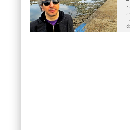
S
e
E
de