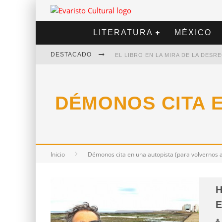
LITERATURA
MÉXICO
DESTACADO
EL LIBRO EN LA MIRA DE LA DES
MARCELO RUBIO | EL LLOVEDOR
DÉMONOS CITA E
DIEGO MERET | HOTEL ACAPULCO
ALEJANDRA CORREA | LA NIEVE
Inicio
Démonos cita en una autopista (para volvernos a 
H
E