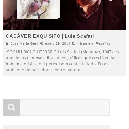
CADÁVER EXQUISITO | Luis Scafati
Jose Maria Gatti
enero 29, 2019
Historieta
,
Reseñas
“SOY UN BICHO LITERARIO”Luis Scafati (Mendoza, 1947), es
uno de los gloriosos dibujantes gráficos que creció en la
bohemia mística del periodismo contesta tario. En ese
ambiente de burladores, entre pintore
...