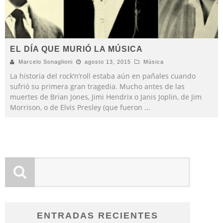
EL DÍA QUE MURIÓ LA MÚSICA
Marcelo Sonaglioni
agosto 13, 2015
Música
La historia del rock’n’roll estaba aún en pañales cuando
sufrió su primera gran tragedia. Mucho antes de las
muertes de Brian Jones, Jimi Hendrix o Janis Joplin, de Jim
Morrison, o de Elvis Presley (que fueron
...
ENTRADAS RECIENTES