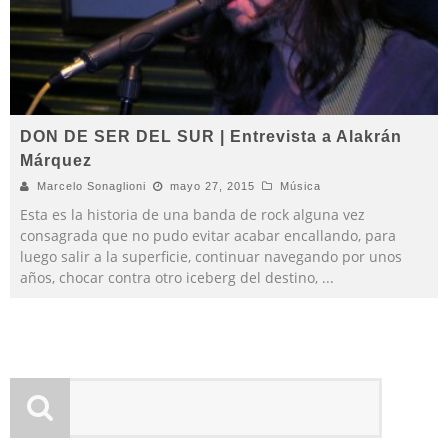
DON DE SER DEL SUR | Entrevista a Alakrán
Márquez
Marcelo Sonaglioni
mayo 27, 2015
Música
Esta es la historia de una banda de rock alguna vez
consagrada que no pudo evitar acabar encallando, para
luego salir a la superficie, continuar navegando por unos
años, chocar contra otro iceberg del destino,
...