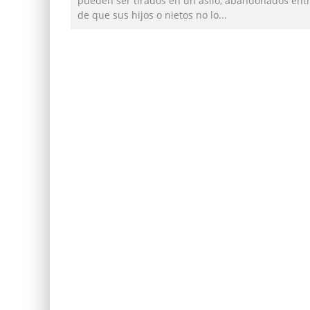
pueden ser tirados en un asilo, abandonados entr
de que sus hijos o nietos no lo
...