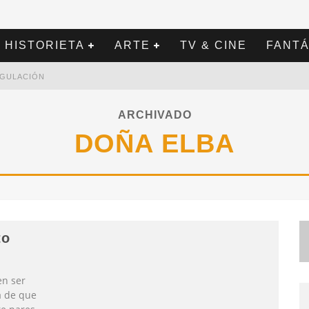
HISTORIETA
ARTE
TV & CINE
FANTÁ
REGULACIÓN
ARCHIVADO
DOÑA ELBA
to
en ser
ea de que