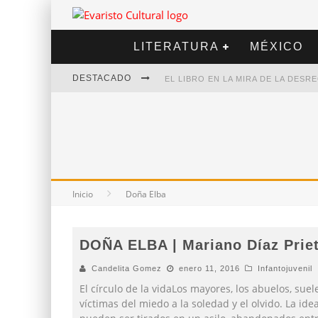
LITERATURA
MÉXICO
DESTACADO
EL LIBRO EN LA MIRA DE LA DES
MARCELO RUBIO | EL LLOVEDOR
DIEGO MERET | HOTEL ACAPULCO
ALEJANDRA CORREA | LA NIEVE
Inicio
Doña Elba
DOÑA ELBA | Mariano Díaz Prie
Candelita Gomez
enero 11, 2016
Infantojuvenil
El círculo de la vidaLos mayores, los abuelos, suel
víctimas del miedo a la soledad y el olvido. La id