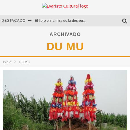
DESTACADO
El libro en la mira de la desregulación
Marcelo Rubio | El llovedor
ARCHIVADO
DU MU
Diego Meret | Hotel Acapulco
Alejandra Correa | La nieve
Inicio
Du Mu