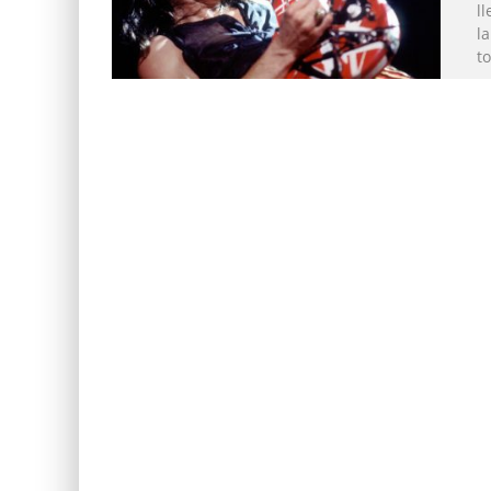
l
l
t