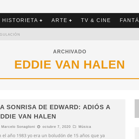
HISTORIETA
ARTE
TV & CINE
FANTÁ
REGULACIÓN
ARCHIVADO
EDDIE VAN HALEN
A SONRISA DE EDWARD: ADIÓS A
DDIE VAN HALEN
Marcelo Sonaglioni
octubre 7, 2020
Música
n el año 1983 yo era un boludón de 15 años que ya