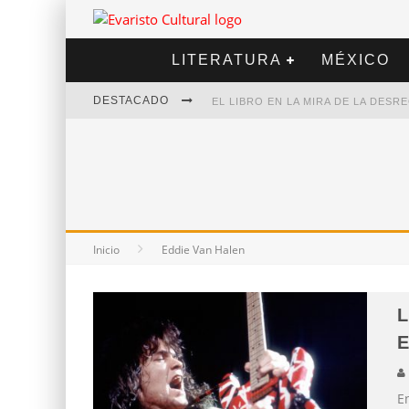
LITERATURA
MÉXICO
DESTACADO
EL LIBRO EN LA MIRA DE LA DES
MARCELO RUBIO | EL LLOVEDOR
DIEGO MERET | HOTEL ACAPULCO
ALEJANDRA CORREA | LA NIEVE
Inicio
Eddie Van Halen
L
E
E