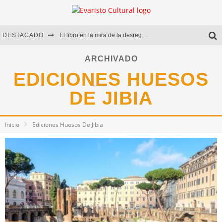
DESTACADO
El libro en la mira de la desregulación
Marcelo Rubio | El llovedor
ARCHIVADO
EDICIONES HUESOS
Diego Meret | Hotel Acapulco
DE JIBIA
Alejandra Correa | La nieve
Inicio
Ediciones Huesos De Jibia