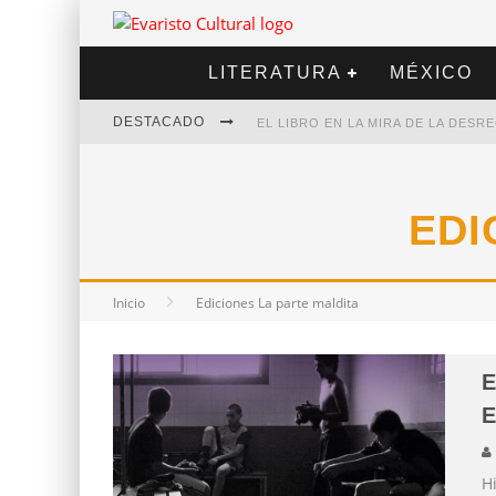
LITERATURA
MÉXICO
DESTACADO
EL LIBRO EN LA MIRA DE LA DES
MARCELO RUBIO | EL LLOVEDOR
DIEGO MERET | HOTEL ACAPULCO
EDI
ALEJANDRA CORREA | LA NIEVE
Inicio
Ediciones La parte maldita
E
E
H