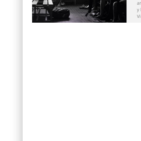
a
y
V