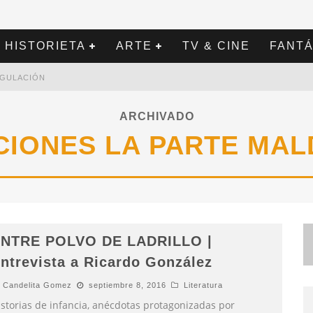
HISTORIETA
ARTE
TV & CINE
FANTÁ
REGULACIÓN
ARCHIVADO
CIONES LA PARTE MAL
NTRE POLVO DE LADRILLO |
ntrevista a Ricardo González
Candelita Gomez
septiembre 8, 2016
Literatura
istorias de infancia, anécdotas protagonizadas por