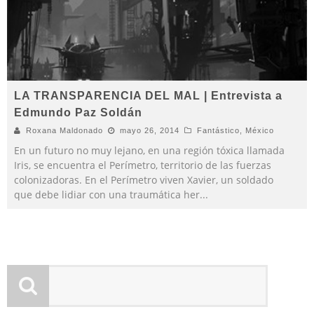
LA TRANSPARENCIA DEL MAL | Entrevista a
Edmundo Paz Soldán
Roxana Maldonado
mayo 26, 2014
Fantástico
,
México
En un futuro no muy lejano, en una región tóxica llamada
Iris, se encuentra el Perímetro, territorio de las fuerzas
colonizadoras. En el Perímetro viven Xavier, un soldado
que debe lidiar con una traumática her
...