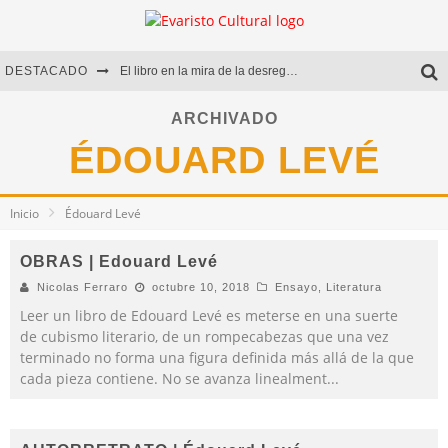
DESTACADO
El libro en la mira de la desregulación
Marcelo Rubio | El llovedor
ARCHIVADO
ÉDOUARD LEVÉ
Diego Meret | Hotel Acapulco
Alejandra Correa | La nieve
Inicio
Édouard Levé
OBRAS | Edouard Levé
Nicolas Ferraro
octubre 10, 2018
Ensayo
,
Literatura
Leer un libro de Edouard Levé es meterse en una suerte
de cubismo literario, de un rompecabezas que una vez
terminado no forma una figura definida más allá de la que
cada pieza contiene. No se avanza linealment
...