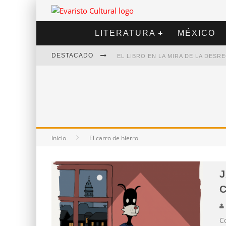
LITERATURA
MÉXICO
DESTACADO
EL LIBRO EN LA MIRA DE LA DES
MARCELO RUBIO | EL LLOVEDOR
DIEGO MERET | HOTEL ACAPULCO
ALEJANDRA CORREA | LA NIEVE
Inicio
El carro de hierro
J
Co