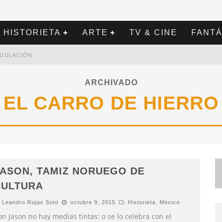
HISTORIETA
ARTE
TV & CINE
FANTÁ
REGULACIÓN
ARCHIVADO
EL CARRO DE HIERRO
ASON, TAMIZ NORUEGO DE
CULTURA
Leandro Rojas Soto
octubre 9, 2015
Historieta
,
México
n Jason no hay medias tintas: o se lo celebra con el