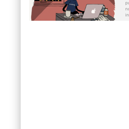
pu
n
in