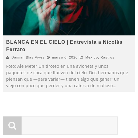
BLANCA EN EL CIELO | Entrevista a Nicolás
Ferraro
Damian Blas Vives
marzo 6, 2020
México
,
Rastros
Foto: Ale Meter Un tiroteo en una avioneta y unos
paquetes de coca que llueven del cielo. Dos hermanos que
piensan que —para variar— tienen algo que ganar; un
viejo con poco que perder y una caterva de mafioso
...