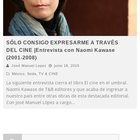
SÓLO CONSIGO EXPRESARME A TRAVÉS
DEL CINE |Entrevista con Naomi Kawase
(2001-2008)
José Manuel Lopez
junio 18, 2015
México
,
Seda
,
TV & CINE
La siguiente entrevista cierra el libro El cine en el umbral.
Naomi Kawase de T&B editores y que acaba de ingresar a
nuestro país entre otras obras de esta destacada editorial.
Con José Manuel López a cargo
...