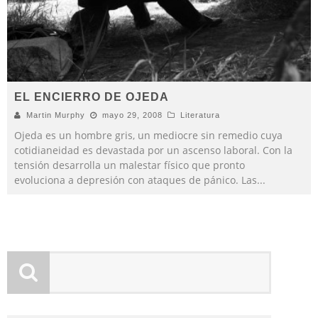
EL ENCIERRO DE OJEDA
Martin Murphy
mayo 29, 2008
Literatura
Ojeda es un hombre gris, un mediocre sin remedio cuya
cotidianeidad es devastada por un ascenso laboral. Con la
tensión desarrolla un malestar físico que pronto
evoluciona a depresión con ataques de pánico. Las
...