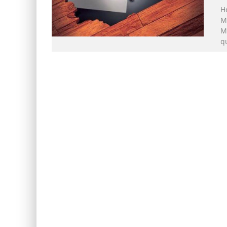
H
M
M
q