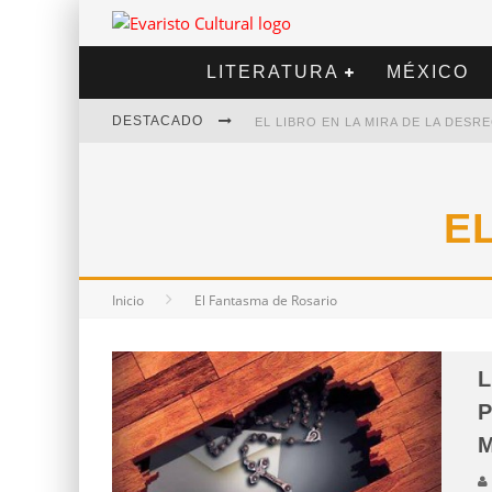
LITERATURA
MÉXICO
DESTACADO
EL LIBRO EN LA MIRA DE LA DES
MARCELO RUBIO | EL LLOVEDOR
DIEGO MERET | HOTEL ACAPULCO
E
ALEJANDRA CORREA | LA NIEVE
Inicio
El Fantasma de Rosario
L
P
M