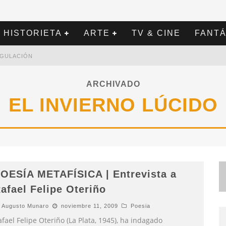
HISTORIETA
ARTE
TV & CINE
FANTÁ
REGULACIÓN
ARCHIVADO
EL INVIERNO LÚCIDO
OESÍA METAFÍSICA | Entrevista a
afael Felipe Oteriño
Augusto Munaro
noviembre 11, 2009
Poesia
fael Felipe Oteriño (La Plata, 1945), ha indagado