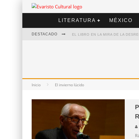
LITERATURA
MÉXICO
DESTACADO
EL LIBRO EN LA MIRA DE LA DES
MARCELO RUBIO | EL LLOVEDOR
DIEGO MERET | HOTEL ACAPULCO
ALEJANDRA CORREA | LA NIEVE
Inicio
El invierno lúcido
P
R
Ra