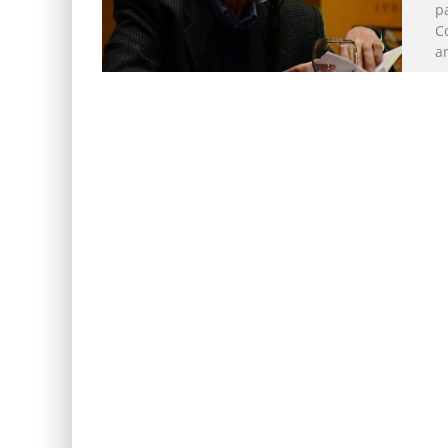
p
C
an