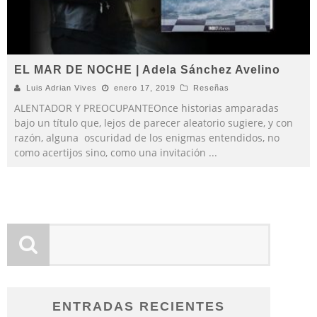
EL MAR DE NOCHE | Adela Sánchez Avelino
Luis Adrian Vives
enero 17, 2019
Reseñas
ALENTADOR Y PREOCUPANTEOnce historias amparadas
bajo un título que, lejos de parecer aleatorio sugiere, y con
razón, alguna oscuridad de los enigmas entendidos, no
como acertijos sino, como una invitación
...
ENTRADAS RECIENTES