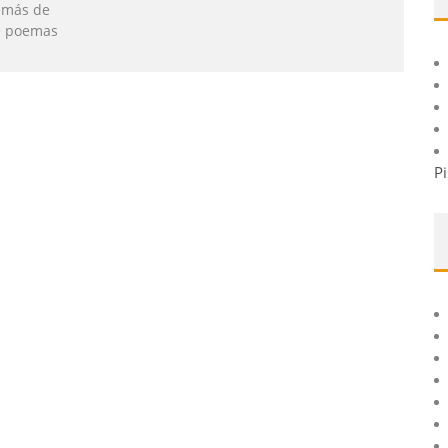
demás de
de poemas
Pi