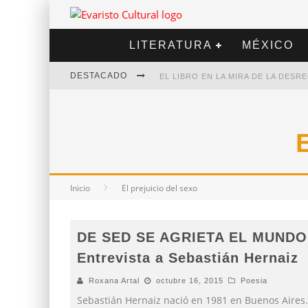
LITERATURA
MÉXICO
DESTACADO
EL LIBRO EN LA MIRA DE LA DES
MARCELO RUBIO | EL LLOVEDOR
DIEGO MERET | HOTEL ACAPULCO
ALEJANDRA CORREA | LA NIEVE
Inicio
El prejuicio del sexo
DE SED SE AGRIETA EL MUNDO
Entrevista a Sebastián Hernaiz
Roxana Artal
octubre 16, 2015
Poesia
Sebastián Hernaiz nació en 1981 en Buenos Aires.