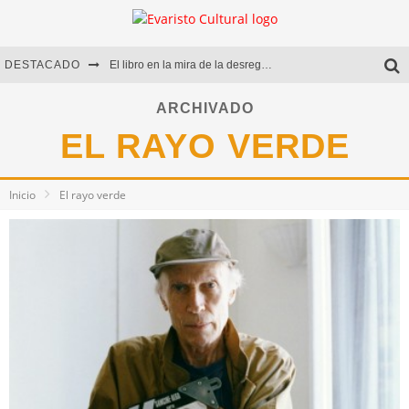
DESTACADO
El libro en la mira de la desregulación
Marcelo Rubio | El llovedor
ARCHIVADO
EL RAYO VERDE
Diego Meret | Hotel Acapulco
Alejandra Correa | La nieve
Inicio
El rayo verde