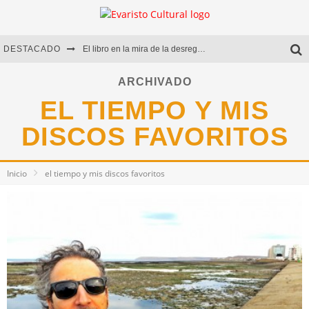
DESTACADO
El libro en la mira de la desregulación
Marcelo Rubio | El llovedor
ARCHIVADO
EL TIEMPO Y MIS
Diego Meret | Hotel Acapulco
DISCOS FAVORITOS
Alejandra Correa | La nieve
Inicio
el tiempo y mis discos favoritos