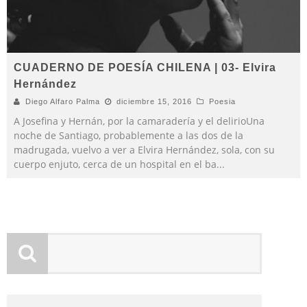
CUADERNO DE POESÍA CHILENA | 03- Elvira
Hernández
Diego Alfaro Palma
diciembre 15, 2016
Poesia
A Josefina y Hernán, por la camaradería y el delirioUna
noche de Santiago, probablemente a las dos de la
madrugada, vuelvo a ver a Elvira Hernández, sola, con su
cuerpo enjuto, cerca de un hospital en el ba
...