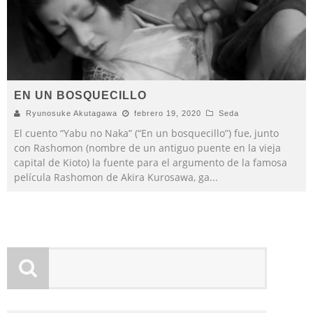
EN UN BOSQUECILLO
Ryunosuke Akutagawa
febrero 19, 2020
Seda
El cuento “Yabu no Naka” (“En un bosquecillo”) fue, junto
con Rashomon (nombre de un antiguo puente en la vieja
capital de Kioto) la fuente para el argumento de la famosa
película Rashomon de Akira Kurosawa, ga
...